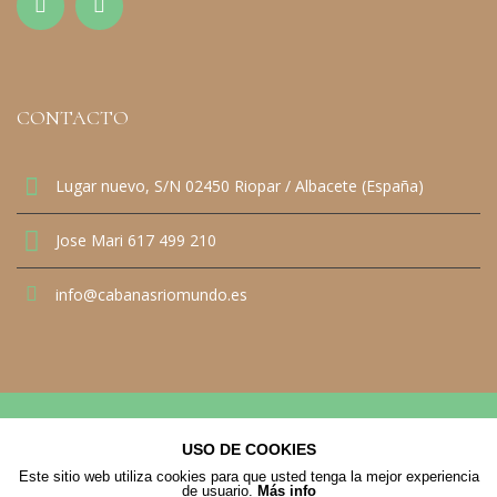
CONTACTO
Lugar nuevo, S/N 02450 Riopar / Albacete (España)
Jose Mari 617 499 210
info@cabanasriomundo.es
© 2021 Cabañas Río Mundo. All Rights Reserved
USO DE COOKIES
Inicio
Aviso legal
Politica de Cookies
Este sitio web utiliza cookies para que usted tenga la mejor experiencia
de usuario.
Más info