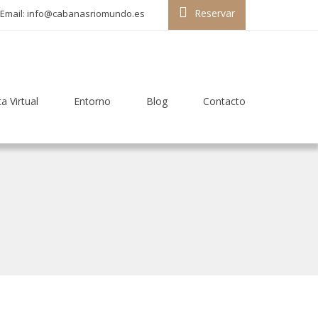
Reservar
Email: info@cabanasriomundo.es
ta Virtual
Entorno
Blog
Contacto